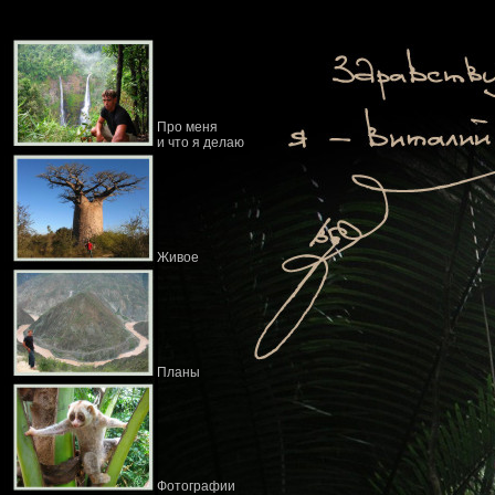
Про меня
и что я делаю
Живое
Планы
Фотографии