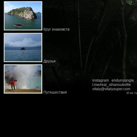
Круг знакомств
Друзья
instagram endurojungle
t.me/real_sihanoukville
vitaly@vitalysuper.com
Путешествия
И не т